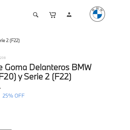
ie 2 (F22)
0208
De Goma Delanteros BMW
(F20) y Serie 2 (F22)
0
25%
OFF