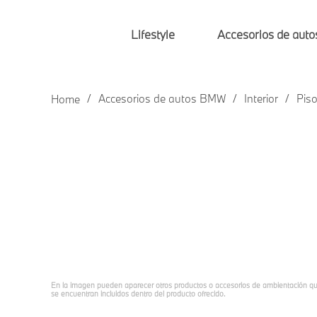
Lifestyle
Accesorios de aut
Accesorios de autos BMW
Interior
Pis
En la imagen pueden aparecer otros productos o accesorios de ambientación q
se encuentran incluidos dentro del producto ofrecido.