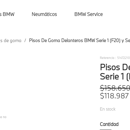
os BMW
Neumáticos
BMW Service
os de goma
Pisos De Goma Delanteros BMW Serie 1 (F20) y Ser
Referencia
:
5147221
Pisos 
Serie 1 
$
158
.
65
$
118
.
987
En stock
ue no